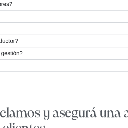
ores?
ductor?
 gestión?
reclamos y asegurá una 