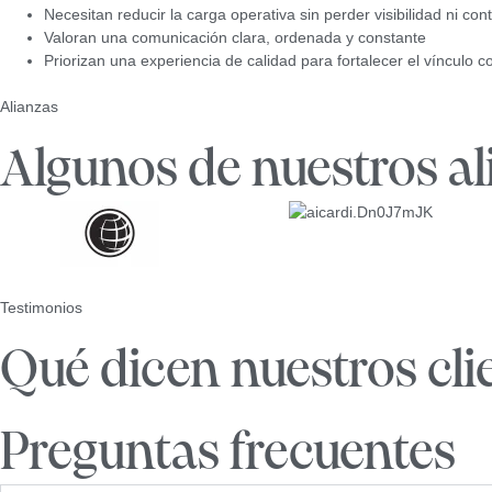
Necesitan reducir la carga operativa sin perder visibilidad ni con
Valoran una comunicación clara, ordenada y constante
Priorizan una experiencia de calidad para fortalecer el vínculo co
Alianzas
Algunos de nuestros al
Testimonios
Qué dicen nuestros cli
Preguntas frecuentes