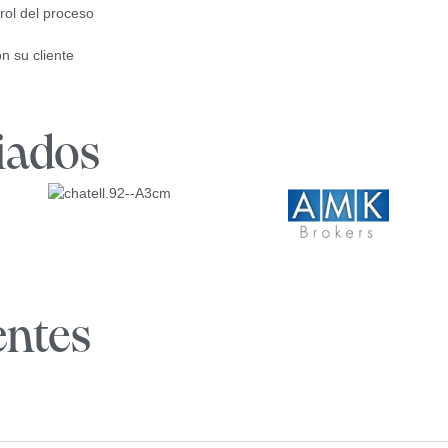
trol del proceso
n su cliente
iados
entes